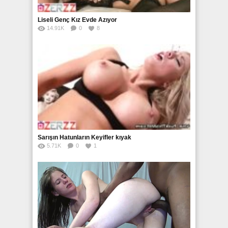
Liseli Genç Kız Evde Azıyor
14.91K
0
8
Sarışın Hatunların Keyifler kıyak
5.71K
0
1