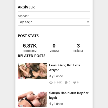
ARŞIVLER
Arşivler
POST STATS
6.87K
0
3
GÖSTERIM
YORUM
BEĞENI
RELATED POSTS
Liseli Genç Kız Evde
Azıyor
3 yıl önce
14.91K
0
8
Sarışın Hatunların Keyifler
kıyak
4 yıl önce