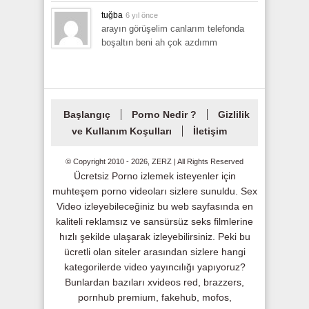
tuğba
6 yıl önce
arayın görüşelim canlarım telefonda
boşaltın beni ah çok azdımm
Başlangıç
Porno Nedir ?
Gizlilik
ve Kullanım Koşulları
İletişim
© Copyright 2010 - 2026, ZERZ | All Rights Reserved
Ücretsiz Porno izlemek isteyenler için
muhteşem porno videoları sizlere sunuldu. Sex
Video izleyebileceğiniz bu web sayfasında en
kaliteli reklamsız ve sansürsüz seks filmlerine
hızlı şekilde ulaşarak izleyebilirsiniz. Peki bu
ücretli olan siteler arasından sizlere hangi
kategorilerde video yayıncılığı yapıyoruz?
Bunlardan bazıları xvideos red, brazzers,
pornhub premium, fakehub, mofos,