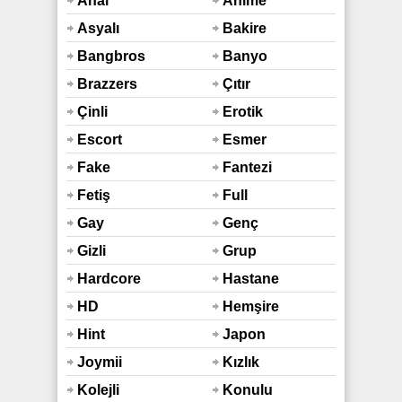
Anal
Anime
Asyalı
Bakire
Bangbros
Banyo
Duş
Brazzers
Çıtır
Çinli
Erotik
Escort
Esmer
Fake
Fantezi
Taxi
Fetiş
Full
Araba
Hd
Gay
Genç
Gizli
Grup
Çekim
Hardcore
Hastane
HD
Hemşire
Hint
Japon
Sex
Joymii
Kızlık
Bozma
Kolejli
Konulu