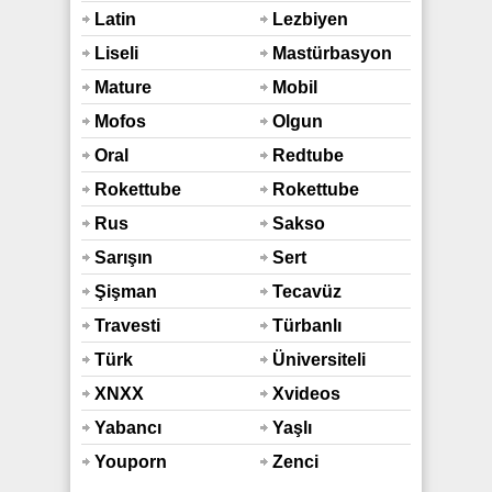
Latin
Lezbiyen
Liseli
Mastürbasyon
Mature
Mobil
Mofos
Olgun
Oral
Redtube
Rokettube
Rokettube
Mobil
Rus
Sakso
Sarışın
Sert
Şişman
Tecavüz
Travesti
Türbanlı
Türk
Üniversiteli
XNXX
Xvideos
Yabancı
Yaşlı
Youporn
Zenci