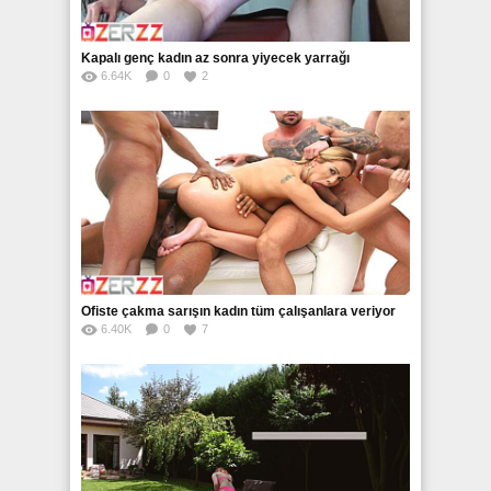
Kapalı genç kadın az sonra yiyecek yarrağı
6.64K
0
2
Ofiste çakma sarışın kadın tüm çalışanlara veriyor
6.40K
0
7