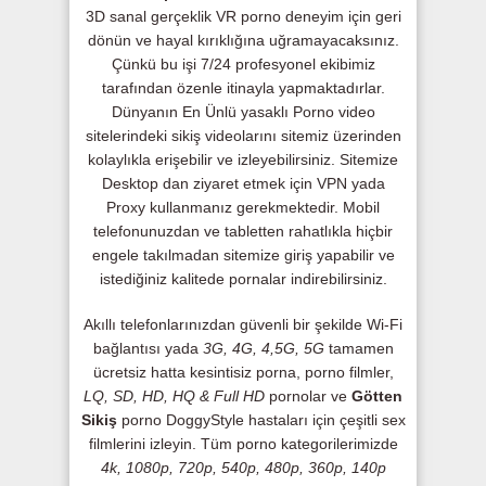
3D sanal gerçeklik VR porno deneyim için geri
dönün ve hayal kırıklığına uğramayacaksınız.
Çünkü bu işi 7/24 profesyonel ekibimiz
tarafından özenle itinayla yapmaktadırlar.
Dünyanın En Ünlü yasaklı Porno video
sitelerindeki sikiş videolarını sitemiz üzerinden
kolaylıkla erişebilir ve izleyebilirsiniz. Sitemize
Desktop dan ziyaret etmek için VPN yada
Proxy kullanmanız gerekmektedir. Mobil
telefonunuzdan ve tabletten rahatlıkla hiçbir
engele takılmadan sitemize giriş yapabilir ve
istediğiniz kalitede pornalar indirebilirsiniz.
Akıllı telefonlarınızdan güvenli bir şekilde Wi-Fi
bağlantısı yada
3G, 4G, 4,5G, 5G
tamamen
ücretsiz hatta kesintisiz porna, porno filmler,
LQ, SD, HD, HQ & Full HD
pornolar ve
Götten
Sikiş
porno DoggyStyle hastaları için çeşitli sex
filmlerini izleyin. Tüm porno kategorilerimizde
4k, 1080p, 720p, 540p, 480p, 360p, 140p