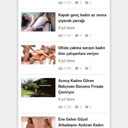
5.71K
0
1
Kapalı genç kadın az sonra
yiyecek yarrağı
4 yıl önce
6.64K
0
2
Ofiste çakma sarışın kadın
tüm çalışanlara veriyor
4 yıl önce
6.40K
0
7
Azmış Kadını Gören
Bahçivan Durumu Fırsata
Çeviriyor
4 yıl önce
3.74K
0
0
Eve Gelen Güzel
Arkadaşını Azdıran Kadın