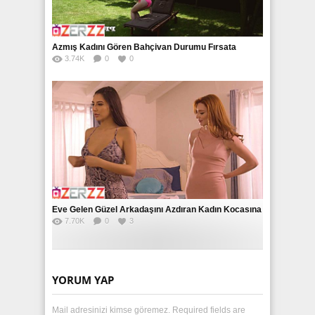
Azmış Kadını Gören Bahçivan Durumu Fırsata
3.74K
0
0
Çeviriyor
Eve Gelen Güzel Arkadaşını Azdıran Kadın Kocasına
7.70K
0
3
Siktiriyor
YORUM YAP
Mail adresinizi kimse göremez. Required fields are