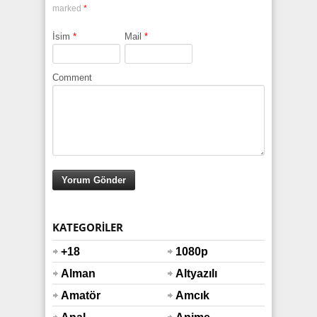
marked
*
İsim
*
Mail
*
Comment
KATEGORILER
+18
1080p
Alman
Altyazılı
Amatör
Amcık