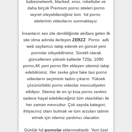
babesnetwork, blacked, xnxx, rokettube ve
daha birçok Premium porno siteleri porno
seyret izleyebileceğiniz tüm
hd porno
sitelerinin videolarını sunmaktayız.
İnsanların sex izle denildiğinde akıllara gelen ilk
site olma adında ilerleyen
ZERZZ
Porno
adlı
web sayfamızı takip ederek en güncel yeni
pornolar izleyebilirsiniz. Sürekli olarak
güncellenen yüksek kalitede 720p, 1080
porno,4K yeni porno film ekleyen sitemizi takip
edebilirsiniz. Her zevke göre fake taxi porno
videoların seçiminin tadını çıkarın. Yüksek
çözünürlüklü porno videolar mevcudiyetini
etkiliyor. Sitemiz ile en iyi kısa porno zevkini
sadece hayal edebileceğiniz tüm olasılıkları ile
her zaman mevcuttur. Çok sayıda kategori,
ihtiyacınız olanı bulmak ve tüm arzuları tatmin
etmek için sitemiz yardımcı olacaktır.
Günlük hd
pornolar
eklenmektedir. Yeni özel