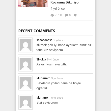
Kocasına Siktiriyor
4 yıl önce
7.70K
0
3
RECENT COMMENTS
sasasaassa
5 yıl önce
sikmek çok iyi bana ayarlarmısınız bir
tane kız sevişcem
3Nokta
5 yıl önce
Asyalı kusmaya gitti.
Muharrem
5 yıl önce
Sevdanın yolları bana da böyle
öğretildi
Muharrem
5 yıl önce
Sizi seviyorum