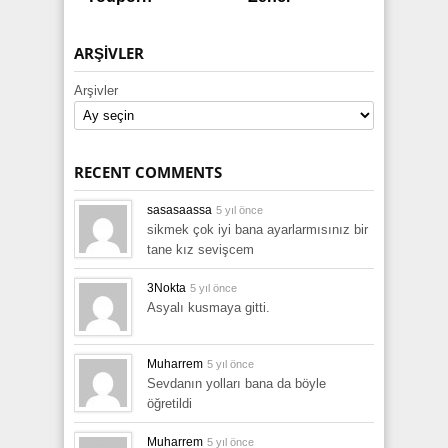
ARŞIVLER
Arşivler
RECENT COMMENTS
sasasaassa
5 yıl önce
sikmek çok iyi bana ayarlarmısınız bir
tane kız sevişcem
3Nokta
5 yıl önce
Asyalı kusmaya gitti.
Muharrem
5 yıl önce
Sevdanın yolları bana da böyle
öğretildi
Muharrem
5 yıl önce