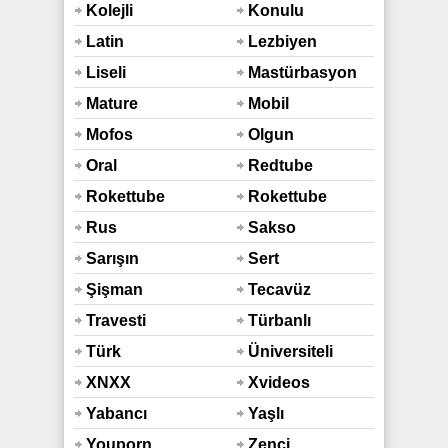
Bozma
Kolejli
Konulu
Latin
Lezbiyen
Liseli
Mastürbasyon
Mature
Mobil
Mofos
Olgun
Oral
Redtube
Rokettube
Rokettube
Mobil
Rus
Sakso
Sarışın
Sert
Şişman
Tecavüz
Travesti
Türbanlı
Türk
Üniversiteli
XNXX
Xvideos
Yabancı
Yaşlı
Youporn
Zenci