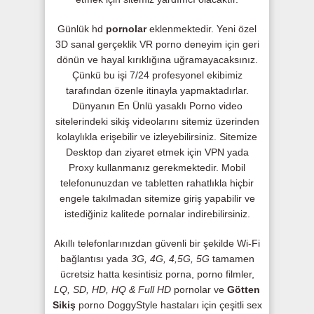
Günlük hd
pornolar
eklenmektedir. Yeni özel
3D sanal gerçeklik VR porno deneyim için geri
dönün ve hayal kırıklığına uğramayacaksınız.
Çünkü bu işi 7/24 profesyonel ekibimiz
tarafından özenle itinayla yapmaktadırlar.
Dünyanın En Ünlü yasaklı Porno video
sitelerindeki sikiş videolarını sitemiz üzerinden
kolaylıkla erişebilir ve izleyebilirsiniz. Sitemize
Desktop dan ziyaret etmek için VPN yada
Proxy kullanmanız gerekmektedir. Mobil
telefonunuzdan ve tabletten rahatlıkla hiçbir
engele takılmadan sitemize giriş yapabilir ve
istediğiniz kalitede pornalar indirebilirsiniz.
Akıllı telefonlarınızdan güvenli bir şekilde Wi-Fi
bağlantısı yada
3G, 4G, 4,5G, 5G
tamamen
ücretsiz hatta kesintisiz porna, porno filmler,
LQ, SD, HD, HQ & Full HD
pornolar ve
Götten
Sikiş
porno DoggyStyle hastaları için çeşitli sex