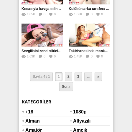
Kocasıyla kavga edince tamirciyle sikişti
Kulübün arka tarafına götürüp becerdi
1.85K
0
0
1.66K
0
0
Sevgilisini zenci sikiciye pazarlıyor
Fakirhanesinde mankeni inleterek sikiyor
1.63K
0
0
1.45K
0
0
Sayfa 4 / 1
1
2
3
...
»
Son»
KATEGORILER
+18
1080p
Alman
Altyazılı
Amatör
Amcık