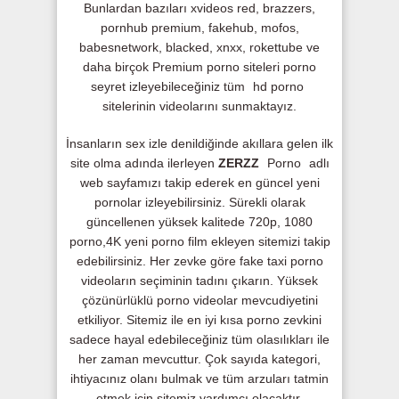
Bunlardan bazıları xvideos red, brazzers,
pornhub premium, fakehub, mofos,
babesnetwork, blacked, xnxx, rokettube ve
daha birçok Premium porno siteleri porno
seyret izleyebileceğiniz tüm
hd porno
sitelerinin videolarını sunmaktayız.
İnsanların sex izle denildiğinde akıllara gelen ilk
site olma adında ilerleyen
ZERZZ
Porno
adlı
web sayfamızı takip ederek en güncel yeni
pornolar izleyebilirsiniz. Sürekli olarak
güncellenen yüksek kalitede 720p, 1080
porno,4K yeni porno film ekleyen sitemizi takip
edebilirsiniz. Her zevke göre fake taxi porno
videoların seçiminin tadını çıkarın. Yüksek
çözünürlüklü porno videolar mevcudiyetini
etkiliyor. Sitemiz ile en iyi kısa porno zevkini
sadece hayal edebileceğiniz tüm olasılıkları ile
her zaman mevcuttur. Çok sayıda kategori,
ihtiyacınız olanı bulmak ve tüm arzuları tatmin
etmek için sitemiz yardımcı olacaktır.