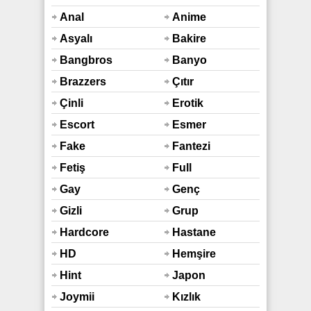
Anal
Anime
Asyalı
Bakire
Bangbros
Banyo
Duş
Brazzers
Çıtır
Çinli
Erotik
Escort
Esmer
Fake
Fantezi
Taxi
Fetiş
Full
Araba
Hd
Gay
Genç
Gizli
Grup
Çekim
Hardcore
Hastane
HD
Hemşire
Hint
Japon
Sex
Joymii
Kızlık