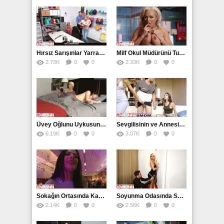
Hırsız Sarışınlar Yarrağı Yemeden Gidemiyor
Milf Okul Müdürünü Tuvalette Sikiyor
2.73K
0
0
2.33K
0
0
Üvey Oğlunu Uykusunda Boşaltan Milf Sarışın
Sevgilisinin ve Annesiyle Grup Yapan Genç Liseli
6.19K
0
0
3.07K
0
0
Sokağın Ortasında Karavanda Sikişen Esmer Hatun
Soyunma Odasında Sarışın Müşterisini Siken Genç
2.14K
0
0
2.56K
0
0