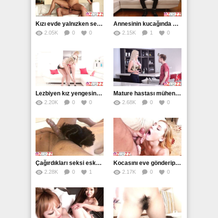
Kızı evde yalnızken sertçe becerdi
Annesinin kucağında kızını sikti
2.05K
0
0
2.15K
1
0
Lezbiyen kız yengesine amcığını yalatıyor
Mature hastası mühendisin öğretmenle sikişi
2.20K
0
0
2.68K
0
0
Çağırdıkları seksi eskort yengesi çıktı
Kocasını eve gönderip komşusuyla sikişti
2.28K
0
1
2.17K
0
0