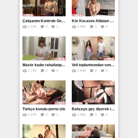
Çalışanını Kontrole Gelen Milf Dayanamayıp Siktiriyor
Kör Kocasını Aldatan Sarışın
2.24K
0
1
3.69K
0
0
Masör kadın rahatlatıp siktiriyor
Veli toplantısından sonra sikti
1.74K
0
0
2.84K
0
0
Türkçe konulu porno izle
Bahçeye geç diyerek işini halletti
4.87K
0
1
1.94K
0
0