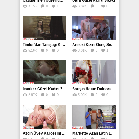
Çatıdan İnen Güzel Kızı Parçalıyor
Ultra Güzel Karıyı Sikyor
3.15K
0
1
3.84K
0
0
Tinder’dan Tanıştığı Kız İle Kafede Buluştuktan Sonra Eve Attı
Annesi Kızını Genç Sevgilisine Siktiriyor
5.16K
0
0
3.61K
0
1
İtaatkar Güzel Kadını Zevkin Doruklarında Sikiyor
Sarışın Hatun Doktoru Görünce Dayanamıyor
2.97K
0
0
5.00K
0
0
Azgın Üvey Kardeşini Duşta Götten Sikiyor
Markette Azan Latin Esmer Götten Yiyor