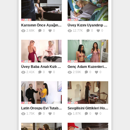
Karısının Önce Ayağını Sonra Amını Sikiyor
Üvey Kızını Uyandırıp Zorla Sikiyor
2.68K
0
0
12.77K
0
0
Üvey Baba Analı Kızlı Yapıyor
Genç Adam Kuzenlerini Deneme Kabininde Sikiyor
2.41K
0
0
2.59K
0
0
Latin Orospu Evi Tutabilmek İçin Emlakçıyla Sikişiyor
Sevgilisini Gittikleri Hotelde Aldatıyor
1.75K
0
0
1.87K
0
0