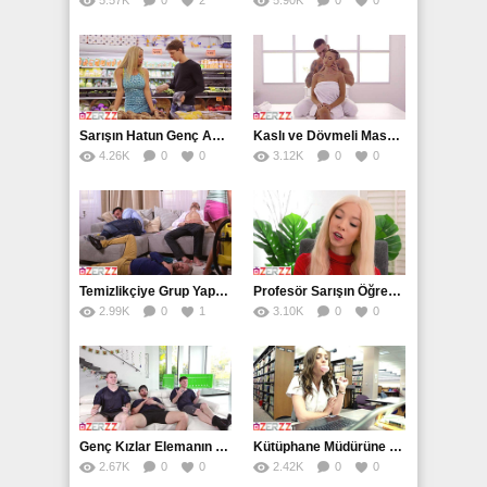
5.57K
0
2
5.90K
0
0
Sarışın Hatun Genç Adama Marketin İçinde Veriyor
Kaslı ve Dövmeli Masör Dar Amcığı Görünce Dayanamıyor
4.26K
0
0
3.12K
0
0
Temizlikçiye Grup Yapan Zengin Piçler
Profesör Sarışın Öğrencisinin Her Yerine boşalıyor
2.99K
0
1
3.10K
0
0
Genç Kızlar Elemanın Aletini Yalayıp Yutuyorlar
Kütüphane Müdürüne Veren Genç Üniversiteli
2.67K
0
0
2.42K
0
0