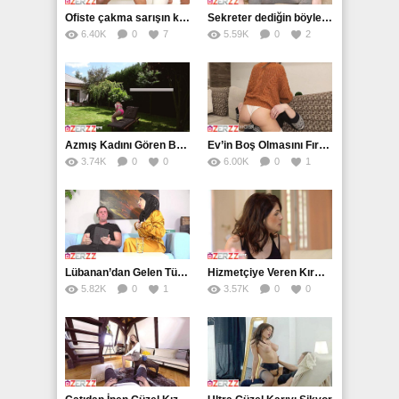
Ofiste çakma sarışın kadın tüm çalışanlara veriyor
Sekreter dediğin böyle olur
6.40K
0
7
5.59K
0
2
Azmış Kadını Gören Bahçivan Durumu Fırsata Çeviriyor
Ev’in Boş Olmasını Fırsata Çeviren Azgın Genç
3.74K
0
0
6.00K
0
1
Lübanan’dan Gelen Türbanlı Sik Hastası Kevaşeyi Parçalıyor
Hizmetçiye Veren Kırmızı Gömlekli Kaşar
5.82K
0
1
3.57K
0
0