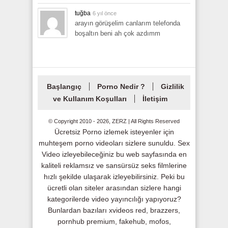
tuğba
6 yıl önce
arayın görüşelim canlarım telefonda
boşaltın beni ah çok azdımm
Başlangıç
Porno Nedir ?
Gizlilik
ve Kullanım Koşulları
İletişim
© Copyright 2010 - 2026, ZERZ | All Rights Reserved
Ücretsiz Porno izlemek isteyenler için
muhteşem porno videoları sizlere sunuldu. Sex
Video izleyebileceğiniz bu web sayfasında en
kaliteli reklamsız ve sansürsüz seks filmlerine
hızlı şekilde ulaşarak izleyebilirsiniz. Peki bu
ücretli olan siteler arasından sizlere hangi
kategorilerde video yayıncılığı yapıyoruz?
Bunlardan bazıları xvideos red, brazzers,
pornhub premium, fakehub, mofos,