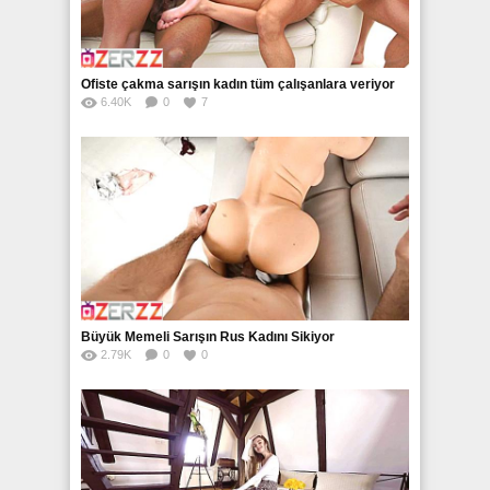
Ofiste çakma sarışın kadın tüm çalışanlara veriyor
6.40K
0
7
Büyük Memeli Sarışın Rus Kadını Sikiyor
2.79K
0
0