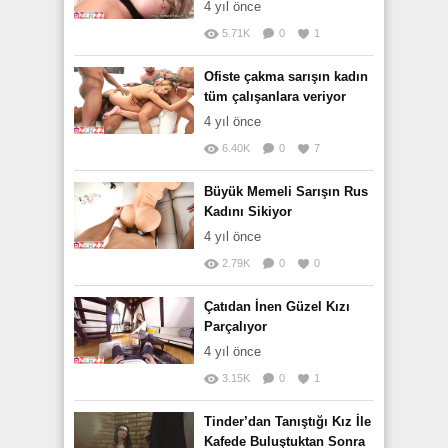
4 yıl önce
5.71K
0
1
Ofiste çakma sarışın kadın
tüm çalışanlara veriyor
4 yıl önce
6.40K
0
7
Büyük Memeli Sarışın Rus
Kadını Sikiyor
4 yıl önce
2.79K
0
0
Çatıdan İnen Güzel Kızı
Parçalıyor
4 yıl önce
3.15K
0
1
Tinder’dan Tanıştığı Kız İle
Kafede Buluştuktan Sonra