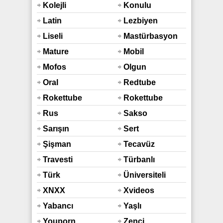
Bozma
Kolejli
Konulu
Latin
Lezbiyen
Liseli
Mastürbasyon
Mature
Mobil
Mofos
Olgun
Oral
Redtube
Rokettube
Rokettube
Mobil
Rus
Sakso
Sarışın
Sert
Şişman
Tecavüz
Travesti
Türbanlı
Türk
Üniversiteli
XNXX
Xvideos
Yabancı
Yaşlı
Youporn
Zenci