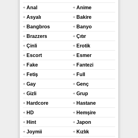
Anal
Anime
Asyalı
Bakire
Bangbros
Banyo
Duş
Brazzers
Çıtır
Çinli
Erotik
Escort
Esmer
Fake
Fantezi
Taxi
Fetiş
Full
Araba
Hd
Gay
Genç
Gizli
Grup
Çekim
Hardcore
Hastane
HD
Hemşire
Hint
Japon
Sex
Joymii
Kızlık