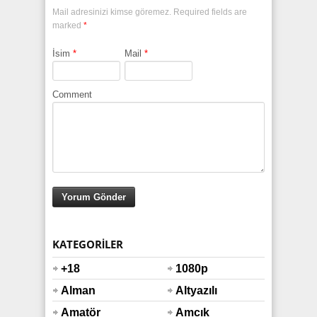
Mail adresinizi kimse göremez. Required fields are
marked
*
İsim
*
Mail
*
Comment
KATEGORILER
+18
1080p
Alman
Altyazılı
Amatör
Amcık