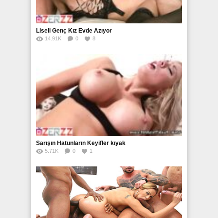
Liseli Genç Kız Evde Azıyor
14.91K
0
8
Sarışın Hatunların Keyifler kıyak
5.71K
0
1