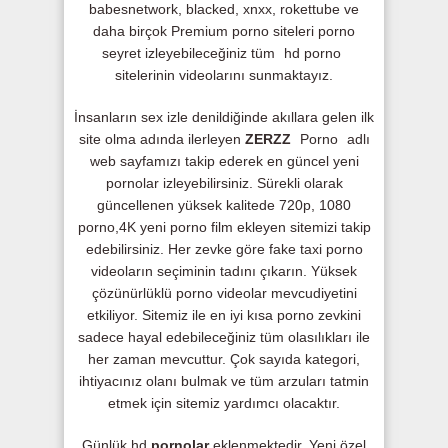
babesnetwork, blacked, xnxx, rokettube ve
daha birçok Premium porno siteleri porno
seyret izleyebileceğiniz tüm
hd porno
sitelerinin videolarını sunmaktayız.
İnsanların sex izle denildiğinde akıllara gelen ilk
site olma adında ilerleyen
ZERZZ
Porno
adlı
web sayfamızı takip ederek en güncel yeni
pornolar izleyebilirsiniz. Sürekli olarak
güncellenen yüksek kalitede 720p, 1080
porno,4K yeni porno film ekleyen sitemizi takip
edebilirsiniz. Her zevke göre fake taxi porno
videoların seçiminin tadını çıkarın. Yüksek
çözünürlüklü porno videolar mevcudiyetini
etkiliyor. Sitemiz ile en iyi kısa porno zevkini
sadece hayal edebileceğiniz tüm olasılıkları ile
her zaman mevcuttur. Çok sayıda kategori,
ihtiyacınız olanı bulmak ve tüm arzuları tatmin
etmek için sitemiz yardımcı olacaktır.
Günlük hd
pornolar
eklenmektedir. Yeni özel