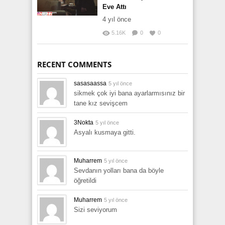
Eve Attı
4 yıl önce
5.16K
0
0
RECENT COMMENTS
sasasaassa
5 yıl önce
sikmek çok iyi bana ayarlarmısınız bir
tane kız sevişcem
3Nokta
5 yıl önce
Asyalı kusmaya gitti.
Muharrem
5 yıl önce
Sevdanın yolları bana da böyle
öğretildi
Muharrem
5 yıl önce
Sizi seviyorum