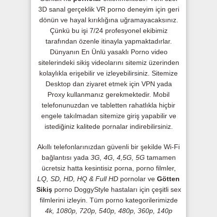
3D sanal gerçeklik VR porno deneyim için geri
dönün ve hayal kırıklığına uğramayacaksınız.
Çünkü bu işi 7/24 profesyonel ekibimiz
tarafından özenle itinayla yapmaktadırlar.
Dünyanın En Ünlü yasaklı Porno video
sitelerindeki sikiş videolarını sitemiz üzerinden
kolaylıkla erişebilir ve izleyebilirsiniz. Sitemize
Desktop dan ziyaret etmek için VPN yada
Proxy kullanmanız gerekmektedir. Mobil
telefonunuzdan ve tabletten rahatlıkla hiçbir
engele takılmadan sitemize giriş yapabilir ve
istediğiniz kalitede pornalar indirebilirsiniz.
Akıllı telefonlarınızdan güvenli bir şekilde Wi-Fi
bağlantısı yada
3G, 4G, 4,5G, 5G
tamamen
ücretsiz hatta kesintisiz porna, porno filmler,
LQ, SD, HD, HQ & Full HD
pornolar ve
Götten
Sikiş
porno DoggyStyle hastaları için çeşitli sex
filmlerini izleyin. Tüm porno kategorilerimizde
4k, 1080p, 720p, 540p, 480p, 360p, 140p