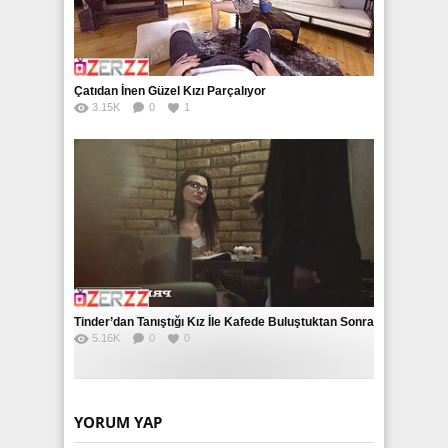
Çatıdan İnen Güzel Kızı Parçalıyor
3.15K
0
1
Tinder’dan Tanıştığı Kız İle Kafede Buluştuktan Sonra
5.16K
0
0
Eve Attı
YORUM YAP