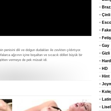
Braz
Çinli
Esco
Fake
Taxi
Fetiş
Arab
Gay
n penisini dili ve dolgun dudakları ile zevkten çıldırtıyor.
Gizli
falarca ağzının içine boşaltan ve sıcacık dölleri büyük bir
götten vermeye de pek müsait idi.
Çek
Hard
HD
Hint
Sex
Joym
Kolej
Lati
Lisel