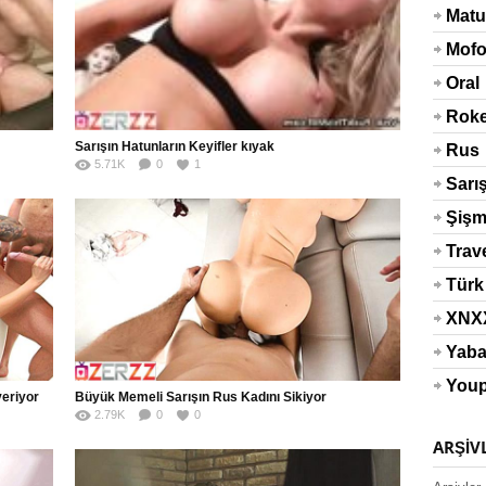
Matu
Mof
Oral
Roke
Sarışın Hatunların Keyifler kıyak
Rus
5.71K
0
1
Sarı
Şiş
Trav
Türk
XNX
Yaba
You
veriyor
Büyük Memeli Sarışın Rus Kadını Sikiyor
2.79K
0
0
ARŞIV