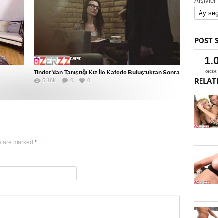
Arşivler
POST 
1.
GÖS
Tinder’dan Tanıştığı Kız İle Kafede Buluştuktan Sonra
RELAT
5.16K
0
0
Eve Attı
ds are marked
*