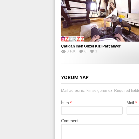
Çatıdan İnen Güzel Kızı Parçalıyor
3.16K
0
1
YORUM YAP
Mail adresinizi kimse göremez. Required fiel
İsim
*
Mail
*
Comment