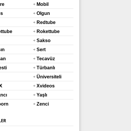
re
Mobil
os
Olgun
Redtube
ttube
Rokettube
Mobil
Sakso
şın
Sert
man
Tecavüz
esti
Türbanlı
Üniversiteli
X
Xvideos
ncı
Yaşlı
porn
Zenci
LER