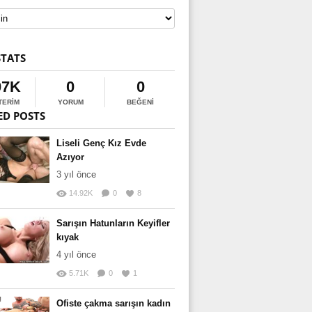
STATS
07K
0
0
TERIM
YORUM
BEĞENI
ED POSTS
Liseli Genç Kız Evde
Azıyor
3 yıl önce
14.92K
0
8
Sarışın Hatunların Keyifler
kıyak
4 yıl önce
5.71K
0
1
Ofiste çakma sarışın kadın