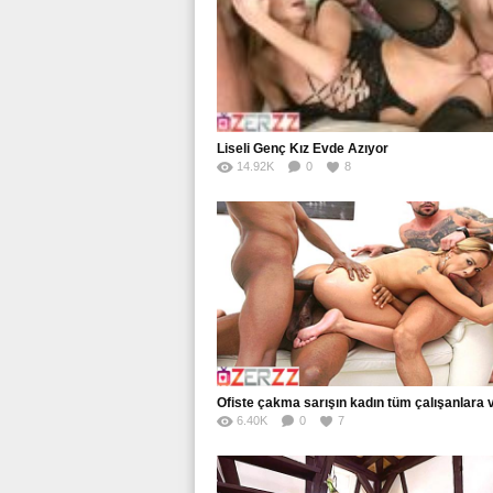
Liseli Genç Kız Evde Azıyor
14.92K
0
8
Ofiste çakma sarışın kadın tüm çalışanlara 
6.40K
0
7