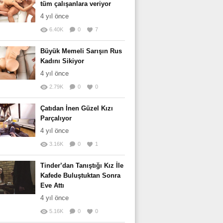
tüm çalışanlara veriyor
4 yıl önce
6.40K
0
7
Büyük Memeli Sarışın Rus
Kadını Sikiyor
4 yıl önce
2.79K
0
0
Çatıdan İnen Güzel Kızı
Parçalıyor
4 yıl önce
3.16K
0
1
Tinder’dan Tanıştığı Kız İle
Kafede Buluştuktan Sonra
Eve Attı
4 yıl önce
5.16K
0
0