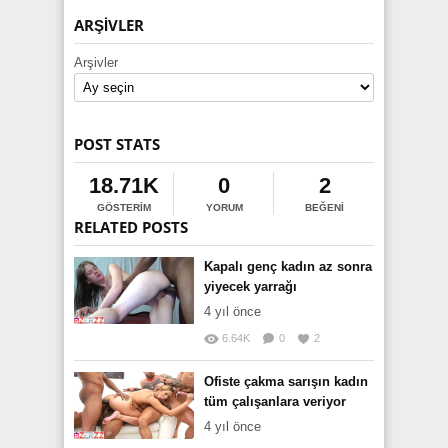
ARŞIVLER
Arşivler
POST STATS
18.71K
0
2
GÖSTERIM
YORUM
BEĞENI
RELATED POSTS
Kapalı genç kadın az sonra
yiyecek yarrağı
4 yıl önce
6.64K
0
2
Ofiste çakma sarışın kadın
tüm çalışanlara veriyor
4 yıl önce