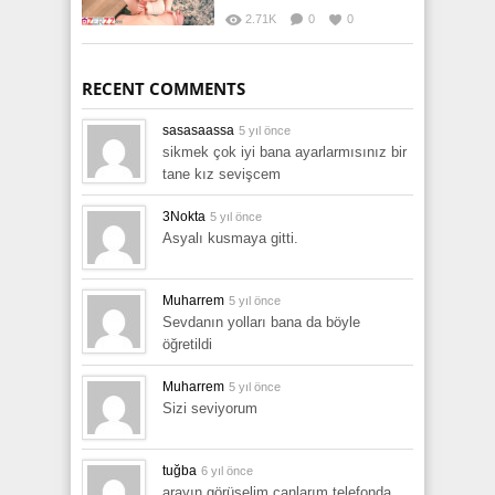
2.71K
0
0
RECENT COMMENTS
sasasaassa
5 yıl önce
sikmek çok iyi bana ayarlarmısınız bir
tane kız sevişcem
3Nokta
5 yıl önce
Asyalı kusmaya gitti.
Muharrem
5 yıl önce
Sevdanın yolları bana da böyle
öğretildi
Muharrem
5 yıl önce
Sizi seviyorum
tuğba
6 yıl önce
arayın görüşelim canlarım telefonda