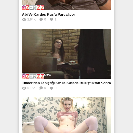
Abi Ve Kardeş Rus’u Parçalıyor
2.94K
0
1
Tinder’dan Tanıştığı Kız İle Kafede Buluştuktan Sonra
5.16K
0
0
Eve Attı