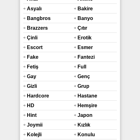
Asyalı
Bakire
Bangbros
Banyo
Duş
Brazzers
Çıtır
Çinli
Erotik
Escort
Esmer
Fake
Fantezi
Taxi
Fetiş
Full
Araba
Hd
Gay
Genç
Gizli
Grup
Çekim
Hardcore
Hastane
HD
Hemşire
Hint
Japon
Sex
Joymii
Kızlık
Bozma
Kolejli
Konulu