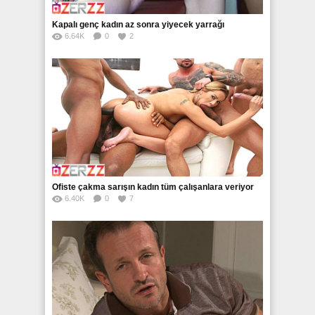
Kapalı genç kadın az sonra yiyecek yarrağı
6.64K
0
2
Ofiste çakma sarışın kadın tüm çalışanlara veriyor
6.40K
0
7