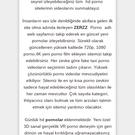
seyret izleyebileceğiniz tüm
hd porno
sitelerinin videolarını sunmaktayız.
İnsanların sex izle denildiğinde akıllara gelen ilk
site olma adında ilerleyen
ZERZZ
Porno
adlı
web sayfamızı takip ederek en güncel yeni
pornolar izleyebilirsiniz. Sürekli olarak
güncellenen yüksek kalitede 720p, 1080
porno,4K yeni porno film ekleyen sitemizi takip
edebilirsiniz. Her zevke göre fake taxi porno
videoların seçiminin tadını çıkarın. Yüksek
çözünürlüklü porno videolar mevcudiyetini
etkiliyor. Sitemiz ile en iyi kısa porno zevkini
sadece hayal edebileceğiniz tüm olasılıkları ile
her zaman mevcuttur. Çok sayıda kategori,
ihtiyacınız olanı bulmak ve tüm arzuları tatmin
etmek için sitemiz yardımcı olacaktır.
Günlük hd
pornolar
eklenmektedir. Yeni özel
3D sanal gerçeklik VR porno deneyim için geri
dönün ve hayal kırıklığına uğramayacaksınız.