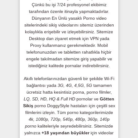
Çünkü bu işi 7/24 profesyonel ekibimiz
tarafından özenle itinayla yapmaktadırlar.
Dünyanın En Ünlü yasaklı Porno video
sitelerindeki sikiş videolarını sitemiz üzerinden
kolaylıkla erişebilir ve izleyebilirsiniz. Sitemize
Desktop dan ziyaret etmek için VPN yada
Proxy kullanmanız gerekmektedir. Mobil
telefonunuzdan ve tabletten rahatlıkla hiçbir
engele takılmadan sitemize giriş yapabilir ve
istediğiniz kalitede pornalar indirebilirsiniz.
Akıllı telefonlarınızdan güvenli bir şekilde Wi-Fi
bağlantısı yada
3G, 4G, 4,5G, 5G
tamamen
ücretsiz hatta kesintisiz porna, porno filmler,
LQ, SD, HD, HQ & Full HD
pornolar ve
Götten
Sikiş
porno DoggyStyle hastaları için çeşitli sex
filmlerini izleyin. Tüm porno kategorilerimizde
4k, 1080p, 720p, 540p, 480p, 360p, 140p
porno
kaliteleriyle seyredebilirsiniz. Sitemizde
yalnızca
+18 yaşından büyükler
için videolar