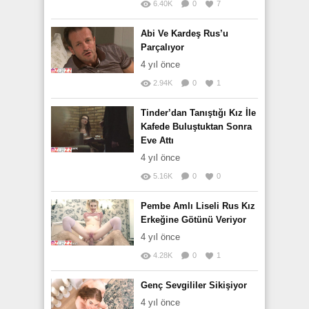
6.40K
0
7
Abi Ve Kardeş Rus’u
Parçalıyor
4 yıl önce
2.94K
0
1
Tinder’dan Tanıştığı Kız İle
Kafede Buluştuktan Sonra
Eve Attı
4 yıl önce
5.16K
0
0
Pembe Amlı Liseli Rus Kız
Erkeğine Götünü Veriyor
4 yıl önce
4.28K
0
1
Genç Sevgililer Sikişiyor
4 yıl önce