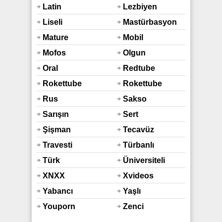
Latin
Lezbiyen
Liseli
Mastürbasyon
Mature
Mobil
Mofos
Olgun
Oral
Redtube
Rokettube
Rokettube
Mobil
Rus
Sakso
Sarışın
Sert
Şişman
Tecavüz
Travesti
Türbanlı
Türk
Üniversiteli
XNXX
Xvideos
Yabancı
Yaşlı
Youporn
Zenci