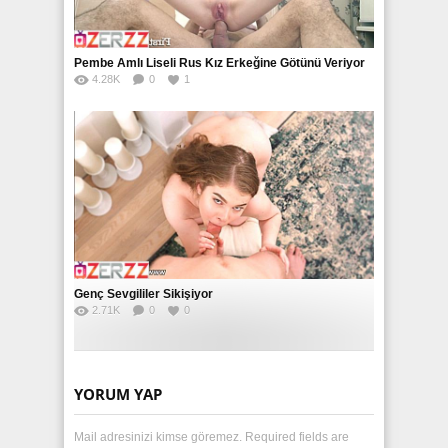
Pembe Amlı Liseli Rus Kız Erkeğine Götünü Veriyor
4.28K
0
1
Genç Sevgililer Sikişiyor
2.71K
0
0
YORUM YAP
Mail adresinizi kimse göremez. Required fields are