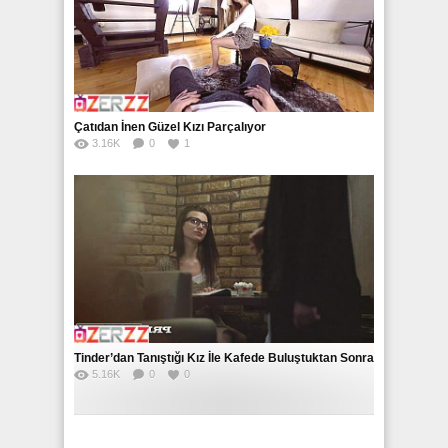
Çatıdan İnen Güzel Kızı Parçalıyor
3.16K
0
1
Tinder’dan Tanıştığı Kız İle Kafede Buluştuktan Sonra
5.16K
0
0
Eve Attı