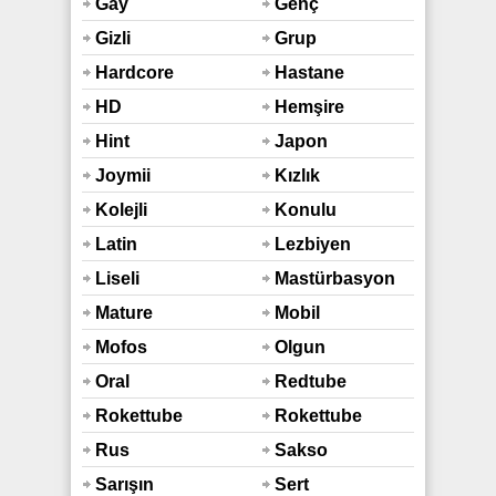
Hd
Gay
Genç
Gizli
Grup
Çekim
Hardcore
Hastane
HD
Hemşire
Hint
Japon
Sex
Joymii
Kızlık
Bozma
Kolejli
Konulu
Latin
Lezbiyen
Liseli
Mastürbasyon
Mature
Mobil
Mofos
Olgun
Oral
Redtube
Rokettube
Rokettube
Mobil
Rus
Sakso
Sarışın
Sert