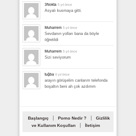
3Nokta
5 yıl önce
Asyalı kusmaya gitti.
Muharrem
5 yıl önce
Sevdanın yolları bana da böyle
öğretildi
Muharrem
5 yıl önce
Sizi seviyorum
tuğba
6 yıl önce
arayın görüşelim canlarım telefonda
boşaltın beni ah çok azdımm
Başlangıç
Porno Nedir ?
Gizlilik
ve Kullanım Koşulları
İletişim