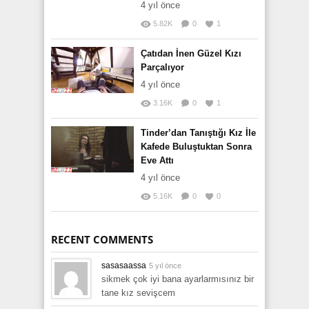
4 yıl önce
5.82K
0
1
Çatıdan İnen Güzel Kızı
Parçalıyor
4 yıl önce
3.16K
0
1
Tinder’dan Tanıştığı Kız İle
Kafede Buluştuktan Sonra
Eve Attı
4 yıl önce
5.16K
0
0
RECENT COMMENTS
sasasaassa
5 yıl önce
sikmek çok iyi bana ayarlarmısınız bir
tane kız sevişcem