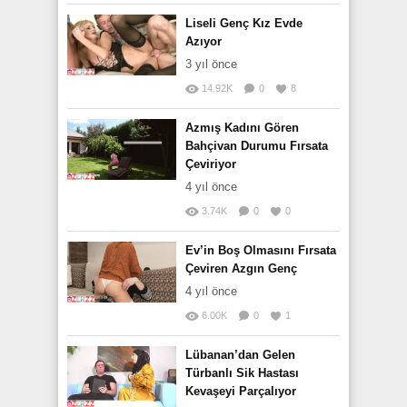
Liseli Genç Kız Evde
Azıyor
3 yıl önce
14.92K
0
8
Azmış Kadını Gören
Bahçivan Durumu Fırsata
Çeviriyor
4 yıl önce
3.74K
0
0
Ev’in Boş Olmasını Fırsata
Çeviren Azgın Genç
4 yıl önce
6.00K
0
1
Lübanan’dan Gelen
Türbanlı Sik Hastası
Kevaşeyi Parçalıyor