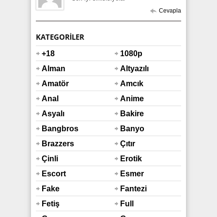
Cevapla
KATEGORILER
+18
1080p
Alman
Altyazılı
Amatör
Amcık
Anal
Anime
Asyalı
Bakire
Bangbros
Banyo
Duş
Brazzers
Çıtır
Çinli
Erotik
Escort
Esmer
Fake
Fantezi
Taxi
Fetiş
Full
Araba