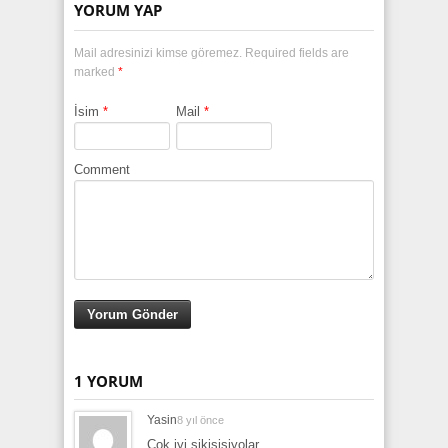
YORUM YAP
Mail adresinizi kimse göremez. Required fields are
marked
*
İsim
*
Mail
*
Comment
1 YORUM
Yasin
8 yıl önce
Cok iyi sikisisiyolar