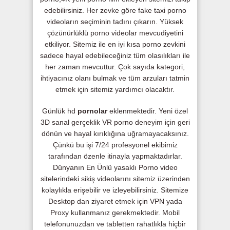
edebilirsiniz. Her zevke göre fake taxi porno
videoların seçiminin tadını çıkarın. Yüksek
çözünürlüklü porno videolar mevcudiyetini
etkiliyor. Sitemiz ile en iyi kısa porno zevkini
sadece hayal edebileceğiniz tüm olasılıkları ile
her zaman mevcuttur. Çok sayıda kategori,
ihtiyacınız olanı bulmak ve tüm arzuları tatmin
etmek için sitemiz yardımcı olacaktır.
Günlük hd
pornolar
eklenmektedir. Yeni özel
3D sanal gerçeklik VR porno deneyim için geri
dönün ve hayal kırıklığına uğramayacaksınız.
Çünkü bu işi 7/24 profesyonel ekibimiz
tarafından özenle itinayla yapmaktadırlar.
Dünyanın En Ünlü yasaklı Porno video
sitelerindeki sikiş videolarını sitemiz üzerinden
kolaylıkla erişebilir ve izleyebilirsiniz. Sitemize
Desktop dan ziyaret etmek için VPN yada
Proxy kullanmanız gerekmektedir. Mobil
telefonunuzdan ve tabletten rahatlıkla hiçbir