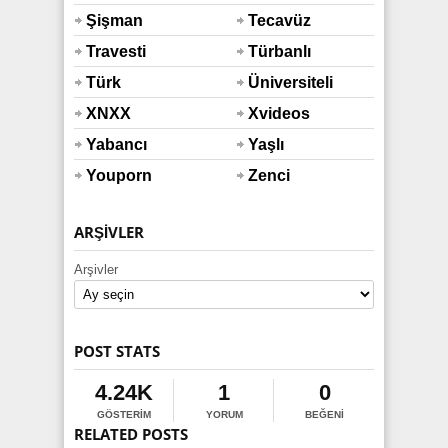
Şişman
Tecavüz
Travesti
Türbanlı
Türk
Üniversiteli
XNXX
Xvideos
Yabancı
Yaşlı
Youporn
Zenci
ARŞIVLER
Arşivler
POST STATS
4.24K
1
0
GÖSTERIM
YORUM
BEĞENI
RELATED POSTS