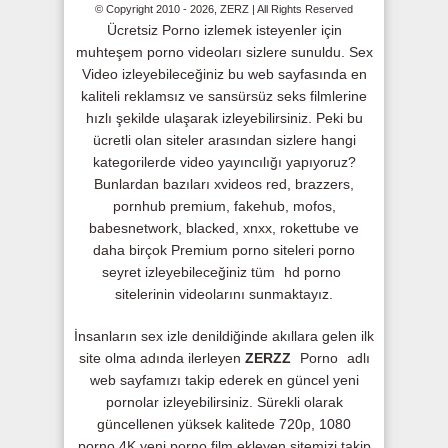
© Copyright 2010 - 2026, ZERZ | All Rights Reserved
Ücretsiz Porno izlemek isteyenler için
muhteşem porno videoları sizlere sunuldu. Sex
Video izleyebileceğiniz bu web sayfasında en
kaliteli reklamsız ve sansürsüz seks filmlerine
hızlı şekilde ulaşarak izleyebilirsiniz. Peki bu
ücretli olan siteler arasından sizlere hangi
kategorilerde video yayıncılığı yapıyoruz?
Bunlardan bazıları xvideos red, brazzers,
pornhub premium, fakehub, mofos,
babesnetwork, blacked, xnxx, rokettube ve
daha birçok Premium porno siteleri porno
seyret izleyebileceğiniz tüm
hd porno
sitelerinin videolarını sunmaktayız.
İnsanların sex izle denildiğinde akıllara gelen ilk
site olma adında ilerleyen
ZERZZ
Porno
adlı
web sayfamızı takip ederek en güncel yeni
pornolar izleyebilirsiniz. Sürekli olarak
güncellenen yüksek kalitede 720p, 1080
porno,4K yeni porno film ekleyen sitemizi takip