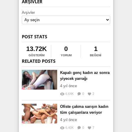
ARŞIVLER
Arşivler
POST STATS
13.72K
0
1
GÖSTERIM
YORUM
BEĞENI
RELATED POSTS
Kapalı genç kadın az sonra
yiyecek yarrağı
4 yıl önce
6.64K
0
2
Ofiste çakma sarışın kadın
tüm çalışanlara veriyor
4 yıl önce
6.40K
0
7