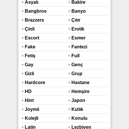
Asyalı
Bakire
Bangbros
Banyo
Duş
Brazzers
Çıtır
Çinli
Erotik
Escort
Esmer
Fake
Fantezi
Taxi
Fetiş
Full
Araba
Hd
Gay
Genç
Gizli
Grup
Çekim
Hardcore
Hastane
HD
Hemşire
Hint
Japon
Sex
Joymii
Kızlık
Bozma
Kolejli
Konulu
Latin
Lezbiyen