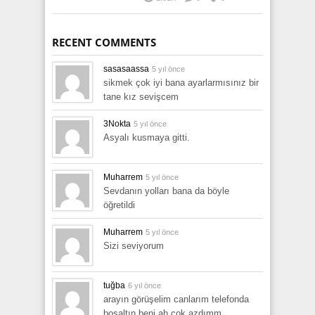
RECENT COMMENTS
sasasaassa
5 yıl önce
sikmek çok iyi bana ayarlarmısınız bir
tane kız sevişcem
3Nokta
5 yıl önce
Asyalı kusmaya gitti.
Muharrem
5 yıl önce
Sevdanın yolları bana da böyle
öğretildi
Muharrem
5 yıl önce
Sizi seviyorum
tuğba
6 yıl önce
arayın görüşelim canlarım telefonda
boşaltın beni ah çok azdımm