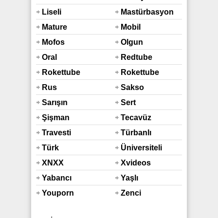
Liseli
Mastürbasyon
Mature
Mobil
Mofos
Olgun
Oral
Redtube
Rokettube
Rokettube
Mobil
Rus
Sakso
Sarışın
Sert
Şişman
Tecavüz
Travesti
Türbanlı
Türk
Üniversiteli
XNXX
Xvideos
Yabancı
Yaşlı
Youporn
Zenci