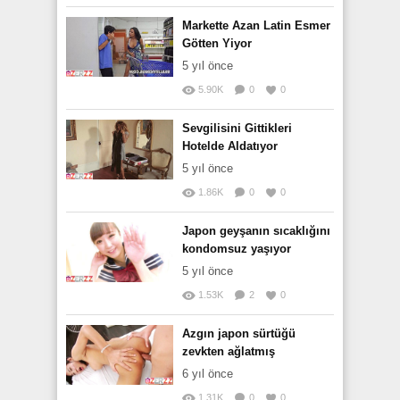
Markette Azan Latin Esmer
Götten Yiyor
5 yıl önce
5.90K
0
0
Sevgilisini Gittikleri
Hotelde Aldatıyor
5 yıl önce
1.86K
0
0
Japon geyşanın sıcaklığını
kondomsuz yaşıyor
5 yıl önce
1.53K
2
0
Azgın japon sürtüğü
zevkten ağlatmış
6 yıl önce
1.31K
0
0