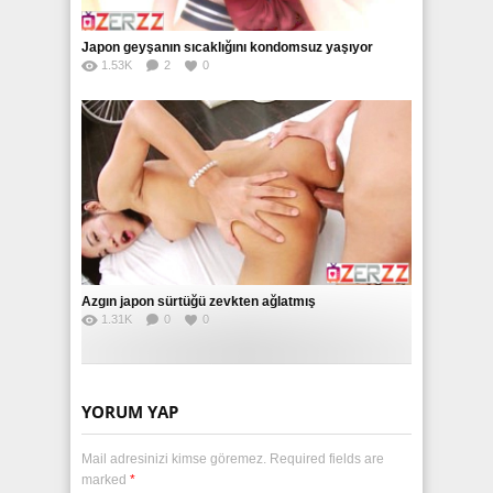
Japon geyşanın sıcaklığını kondomsuz yaşıyor
1.53K
2
0
Azgın japon sürtüğü zevkten ağlatmış
1.31K
0
0
YORUM YAP
Mail adresinizi kimse göremez. Required fields are
marked
*