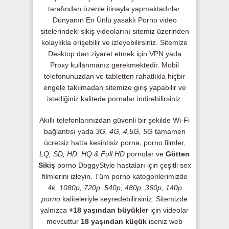
tarafından özenle itinayla yapmaktadırlar.
Dünyanın En Ünlü yasaklı Porno video
sitelerindeki sikiş videolarını sitemiz üzerinden
kolaylıkla erişebilir ve izleyebilirsiniz. Sitemize
Desktop dan ziyaret etmek için VPN yada
Proxy kullanmanız gerekmektedir. Mobil
telefonunuzdan ve tabletten rahatlıkla hiçbir
engele takılmadan sitemize giriş yapabilir ve
istediğiniz kalitede pornalar indirebilirsiniz.
Akıllı telefonlarınızdan güvenli bir şekilde Wi-Fi
bağlantısı yada
3G, 4G, 4,5G, 5G
tamamen
ücretsiz hatta kesintisiz porna, porno filmler,
LQ, SD, HD, HQ & Full HD
pornolar ve
Götten
Sikiş
porno DoggyStyle hastaları için çeşitli sex
filmlerini izleyin. Tüm porno kategorilerimizde
4k, 1080p, 720p, 540p, 480p, 360p, 140p
porno
kaliteleriyle seyredebilirsiniz. Sitemizde
yalnızca
+18 yaşından büyükler
için videolar
mevcuttur
18 yaşından küçük
iseniz web