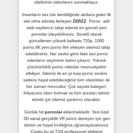
sitelerinin videolarını sunmaktayız.
İnsanların sex izle denildiğinde akıllara gelen ilk
site olma adında ilerleyen
ZERZZ
Porno
adlı
web sayfamızı takip ederek en güncel yeni
pornolar izleyebilirsiniz. Sürekli olarak
güncellenen yüksek kalitede 720p, 1080
porno,4K yeni porno film ekleyen sitemizi takip
edebilirsiniz. Her zevke göre fake taxi porno
videoların seçiminin tadını çıkarın. Yüksek
çözünürlüklü porno videolar mevcudiyetini
etkiliyor. Sitemiz ile en iyi kısa porno zevkini
sadece hayal edebileceğiniz tüm olasılıkları ile
her zaman mevcuttur. Çok sayıda kategori,
ihtiyacınız olanı bulmak ve tüm arzuları tatmin
etmek için sitemiz yardımcı olacaktır.
Günlük hd
pornolar
eklenmektedir. Yeni özel
3D sanal gerçeklik VR porno deneyim için geri
dönün ve hayal kırıklığına uğramayacaksınız.
Çünkü bu işi 7/24 profesyonel ekibimiz