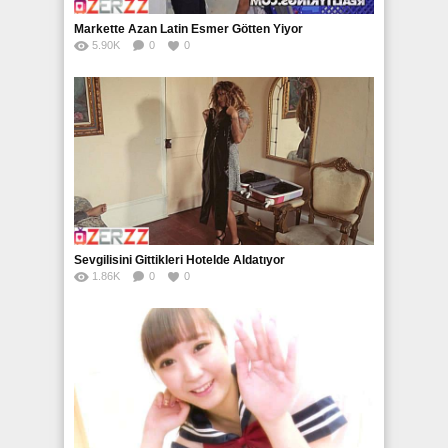
Markette Azan Latin Esmer Götten Yiyor
5.90K
0
0
Sevgilisini Gittikleri Hotelde Aldatıyor
1.86K
0
0