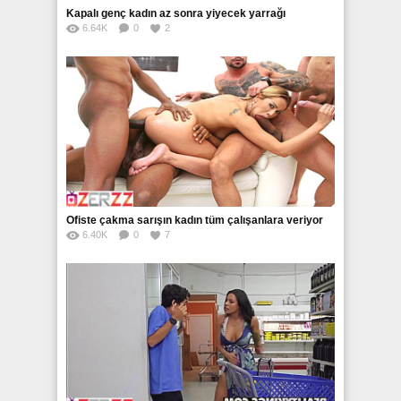
Kapalı genç kadın az sonra yiyecek yarrağı
6.64K
0
2
Ofiste çakma sarışın kadın tüm çalışanlara veriyor
6.40K
0
7