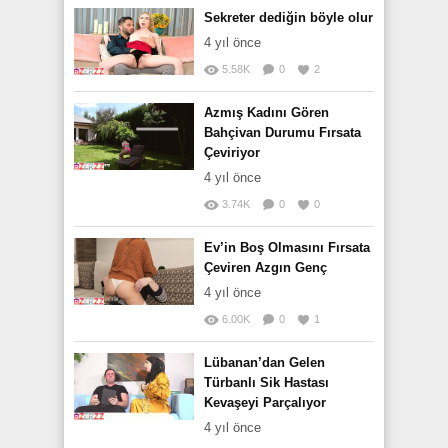
Sekreter dediğin böyle olur
4 yıl önce
5.58K
0
2
Azmış Kadını Gören
Bahçivan Durumu Fırsata
Çeviriyor
4 yıl önce
3.74K
0
0
Ev’in Boş Olmasını Fırsata
Çeviren Azgın Genç
4 yıl önce
6.00K
0
1
Lübanan’dan Gelen
Türbanlı Sik Hastası
Kevaşeyi Parçalıyor
4 yıl önce