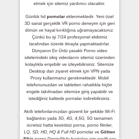
etmek için sitemiz yardımcı olacaktır.
Günlük hd
pornolar
eklenmektedir. Yeni özel
3D sanal gerçeklik VR porno deneyim için geri
dönün ve hayal kırıklığına uğramayacaksınız.
Çünkü bu işi 7/24 profesyonel ekibimiz
tarafından özenle itinayla yapmaktadırlar.
Dünyanın En Ünlü yasaklı Porno video
sitelerindeki sikiş videolarını sitemiz üzerinden
kolaylıkla erişebilir ve izleyebilirsiniz. Sitemize
Desktop dan ziyaret etmek için VPN yada
Proxy kullanmanız gerekmektedir. Mobil
telefonunuzdan ve tabletten rahatlıkla hiçbir
engele takılmadan sitemize giriş yapabilir ve
istediğiniz kalitede pornalar indirebilirsiniz.
Akıllı telefonlarınızdan güvenli bir şekilde Wi-Fi
bağlantısı yada
3G, 4G, 4,5G, 5G
tamamen
ücretsiz hatta kesintisiz porna, porno filmler,
LQ, SD, HD, HQ & Full HD
pornolar ve
Götten
Sikiş
porno DoggyStyle hastaları için çeşitli sex