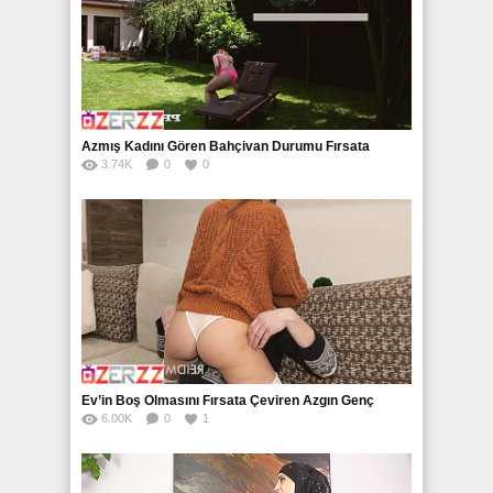
Azmış Kadını Gören Bahçivan Durumu Fırsata
3.74K
0
0
Çeviriyor
Ev’in Boş Olmasını Fırsata Çeviren Azgın Genç
6.00K
0
1