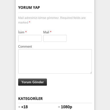
YORUM YAP
Mail adresinizi kimse göremez. Required fields are
marked
*
İsim
*
Mail
*
Comment
KATEGORILER
+18
1080p