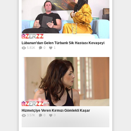
Lübanan’dan Gelen Türbanlı Sik Hastası Kevaşeyi
5.81K
0
1
Parçalıyor
Hizmetçiye Veren Kırmızı Gömlekli Kaşar
3.57K
0
0