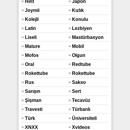
Hint
Japon
Sex
Joymii
Kızlık
Bozma
Kolejli
Konulu
Latin
Lezbiyen
Liseli
Mastürbasyon
Mature
Mobil
Mofos
Olgun
Oral
Redtube
Rokettube
Rokettube
Mobil
Rus
Sakso
Sarışın
Sert
Şişman
Tecavüz
Travesti
Türbanlı
Türk
Üniversiteli
XNXX
Xvideos