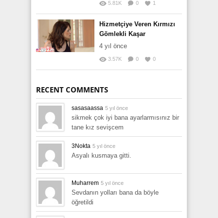
5.81K
0
1
Hizmetçiye Veren Kırmızı
Gömlekli Kaşar
4 yıl önce
3.57K
0
0
RECENT COMMENTS
sasasaassa
5 yıl önce
sikmek çok iyi bana ayarlarmısınız bir
tane kız sevişcem
3Nokta
5 yıl önce
Asyalı kusmaya gitti.
Muharrem
5 yıl önce
Sevdanın yolları bana da böyle
öğretildi