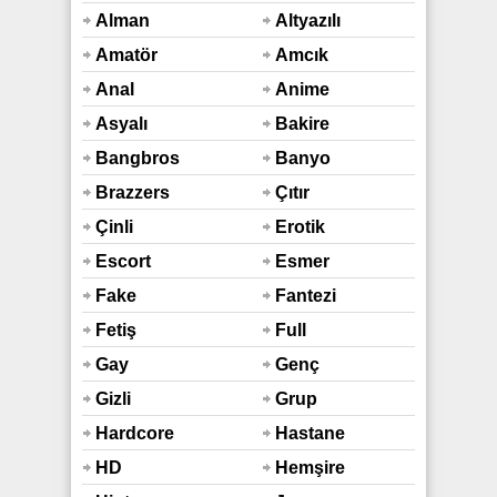
Alman
Altyazılı
Amatör
Amcık
Anal
Anime
Asyalı
Bakire
Bangbros
Banyo
Duş
Brazzers
Çıtır
Çinli
Erotik
Escort
Esmer
Fake
Fantezi
Taxi
Fetiş
Full
Araba
Hd
Gay
Genç
Gizli
Grup
Çekim
Hardcore
Hastane
HD
Hemşire