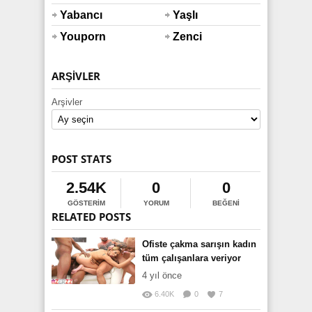
Yabancı
Yaşlı
Youporn
Zenci
ARŞIVLER
Arşivler
POST STATS
2.54K
0
0
GÖSTERIM
YORUM
BEĞENI
RELATED POSTS
Ofiste çakma sarışın kadın
tüm çalışanlara veriyor
4 yıl önce
6.40K
0
7