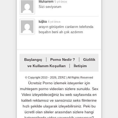
Muharrem
5 yıl önce
Sizi seviyorum
tuğba
6 yıl önce
arayın görüşelim canlarım telefonda
boşaltın beni ah çok azdımm
Başlangıç
Porno Nedir ?
Gizlilik
ve Kullanım Koşulları
İletişim
© Copyright 2010 - 2026, ZERZ | All Rights Reserved
Ücretsiz Porno izlemek isteyenler için
muhteşem porno videoları sizlere sunuldu. Sex
Video izleyebileceğiniz bu web sayfasında en
kaliteli reklamsız ve sansürsüz seks filmlerine
hızlı şekilde ulaşarak izleyebilirsiniz. Peki bu
ücretli olan siteler arasından sizlere hangi
kategorilerde video yayıncılığı yapıyoruz?