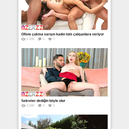
Ofiste çakma sarışın kadın tüm çalışanlara veriyor
6.40K
0
7
Sekreter dediğin böyle olur
5.58K
0
2