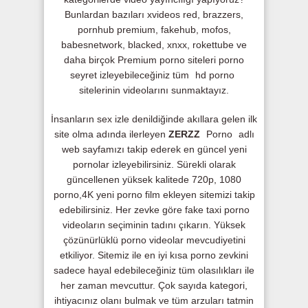
Bunlardan bazıları xvideos red, brazzers,
pornhub premium, fakehub, mofos,
babesnetwork, blacked, xnxx, rokettube ve
daha birçok Premium porno siteleri porno
seyret izleyebileceğiniz tüm
hd porno
sitelerinin videolarını sunmaktayız.
İnsanların sex izle denildiğinde akıllara gelen ilk
site olma adında ilerleyen
ZERZZ
Porno
adlı
web sayfamızı takip ederek en güncel yeni
pornolar izleyebilirsiniz. Sürekli olarak
güncellenen yüksek kalitede 720p, 1080
porno,4K yeni porno film ekleyen sitemizi takip
edebilirsiniz. Her zevke göre fake taxi porno
videoların seçiminin tadını çıkarın. Yüksek
çözünürlüklü porno videolar mevcudiyetini
etkiliyor. Sitemiz ile en iyi kısa porno zevkini
sadece hayal edebileceğiniz tüm olasılıkları ile
her zaman mevcuttur. Çok sayıda kategori,
ihtiyacınız olanı bulmak ve tüm arzuları tatmin