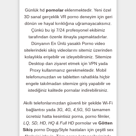
Günlük hd
pornolar
eklenmektedir. Yeni özel
3D sanal gerçeklik VR porno deneyim için geri
dönün ve hayal kırıklığına uğramayacaksınız.
Çünkü bu işi 7/24 profesyonel ekibimiz
tarafından özenle itinayla yapmaktadırlar.
Dünyanın En Ünlü yasaklı Porno video
sitelerindeki sikiş videolarını sitemiz üzerinden
kolaylıkla erişebilir ve izleyebilirsiniz. Sitemize
Desktop dan ziyaret etmek için VPN yada
Proxy kullanmanız gerekmektedir. Mobil
telefonunuzdan ve tabletten rahatlıkla hiçbir
engele takılmadan sitemize giriş yapabilir ve
istediğiniz kalitede pornalar indirebilirsiniz.
Akıllı telefonlarınızdan güvenli bir şekilde Wi-Fi
bağlantısı yada
3G, 4G, 4,5G, 5G
tamamen
ücretsiz hatta kesintisiz porna, porno filmler,
LQ, SD, HD, HQ & Full HD
pornolar ve
Götten
Sikiş
porno DoggyStyle hastaları için çeşitli sex