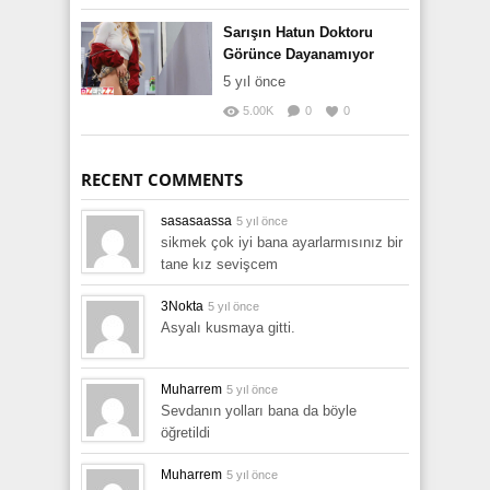
Sarışın Hatun Doktoru
Görünce Dayanamıyor
5 yıl önce
5.00K
0
0
RECENT COMMENTS
sasasaassa
5 yıl önce
sikmek çok iyi bana ayarlarmısınız bir
tane kız sevişcem
3Nokta
5 yıl önce
Asyalı kusmaya gitti.
Muharrem
5 yıl önce
Sevdanın yolları bana da böyle
öğretildi
Muharrem
5 yıl önce