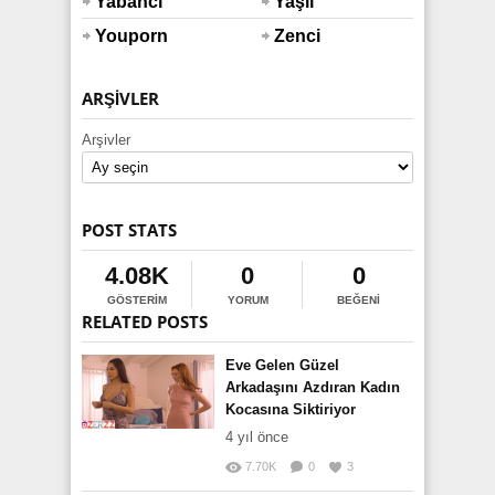
Yabancı
Yaşlı
Youporn
Zenci
ARŞIVLER
Arşivler
POST STATS
4.08K
0
0
GÖSTERIM
YORUM
BEĞENI
RELATED POSTS
Eve Gelen Güzel
Arkadaşını Azdıran Kadın
Kocasına Siktiriyor
4 yıl önce
7.70K
0
3