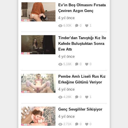
Ev’in Boş Olmasını Fırsata
Çeviren Azgın Genç
4 yıl önce
6.00K
0
1
Tinder’dan Tanıştığı Kız İle
Kafede Buluştuktan Sonra
Eve Attı
4 yıl önce
5.16K
0
0
Pembe Amlı Liseli Rus Kız
Erkeğine Götünü Veriyor
4 yıl önce
4.28K
0
1
Genç Sevgililer Sikişiyor
4 yıl önce
2.71K
0
0