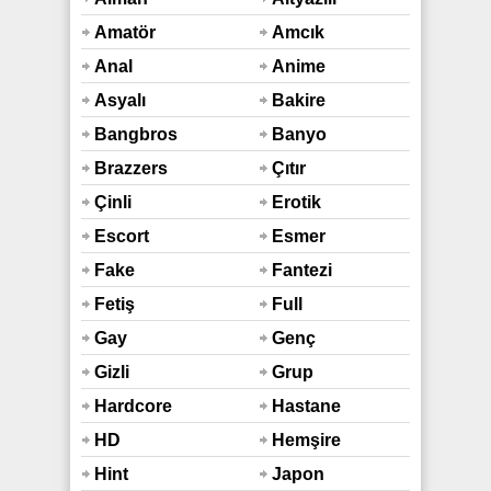
Amatör
Amcık
Anal
Anime
Asyalı
Bakire
Bangbros
Banyo
Duş
Brazzers
Çıtır
Çinli
Erotik
Escort
Esmer
Fake
Fantezi
Taxi
Fetiş
Full
Araba
Hd
Gay
Genç
Gizli
Grup
Çekim
Hardcore
Hastane
HD
Hemşire
Hint
Japon