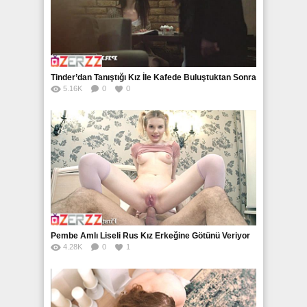
Tinder’dan Tanıştığı Kız İle Kafede Buluştuktan Sonra
5.16K
0
0
Eve Attı
Pembe Amlı Liseli Rus Kız Erkeğine Götünü Veriyor
4.28K
0
1