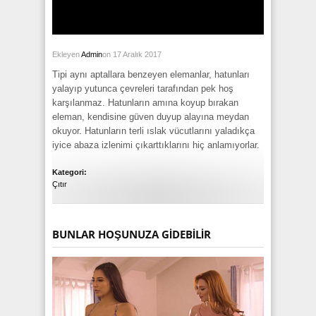
Ekleyen
Admin
on 17 Aralık 2017
Tipi aynı aptallara benzeyen elemanlar, hatunları
yalayıp yutunca çevreleri tarafından pek hoş
karşılanmaz. Hatunların amına koyup bırakan
eleman, kendisine güven duyup alayına meydan
okuyor. Hatunların terli ıslak vücutlarını yaladıkça
iyice abaza izlenimi çıkarttıklarını hiç anlamıyorlar.
Kategori:
Çıtır
BUNLAR HOŞUNUZA GIDEBILIR