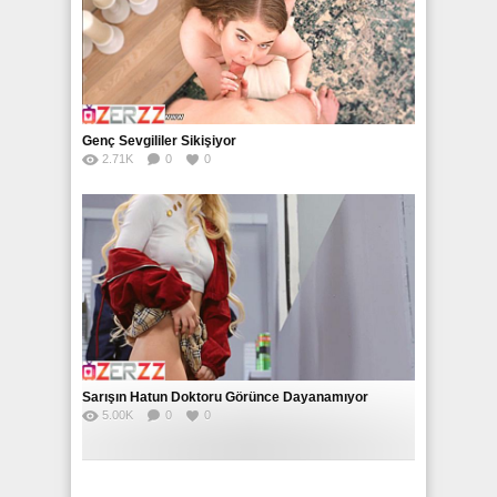
Genç Sevgililer Sikişiyor
2.71K
0
0
Sarışın Hatun Doktoru Görünce Dayanamıyor
5.00K
0
0