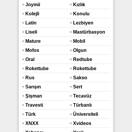
Sex
Joymii
Kızlık
Bozma
Kolejli
Konulu
Latin
Lezbiyen
Liseli
Mastürbasyon
Mature
Mobil
Mofos
Olgun
Oral
Redtube
Rokettube
Rokettube
Mobil
Rus
Sakso
Sarışın
Sert
Şişman
Tecavüz
Travesti
Türbanlı
Türk
Üniversiteli
XNXX
Xvideos