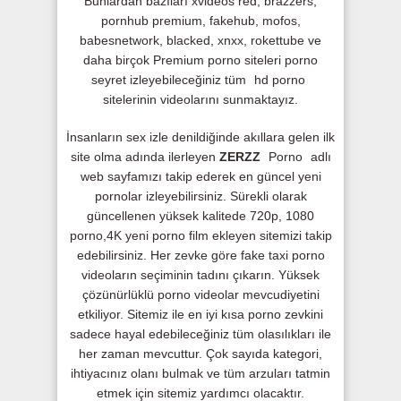
Bunlardan bazıları xvideos red, brazzers,
pornhub premium, fakehub, mofos,
babesnetwork, blacked, xnxx, rokettube ve
daha birçok Premium porno siteleri porno
seyret izleyebileceğiniz tüm
hd porno
sitelerinin videolarını sunmaktayız.
İnsanların sex izle denildiğinde akıllara gelen ilk
site olma adında ilerleyen
ZERZZ
Porno
adlı
web sayfamızı takip ederek en güncel yeni
pornolar izleyebilirsiniz. Sürekli olarak
güncellenen yüksek kalitede 720p, 1080
porno,4K yeni porno film ekleyen sitemizi takip
edebilirsiniz. Her zevke göre fake taxi porno
videoların seçiminin tadını çıkarın. Yüksek
çözünürlüklü porno videolar mevcudiyetini
etkiliyor. Sitemiz ile en iyi kısa porno zevkini
sadece hayal edebileceğiniz tüm olasılıkları ile
her zaman mevcuttur. Çok sayıda kategori,
ihtiyacınız olanı bulmak ve tüm arzuları tatmin
etmek için sitemiz yardımcı olacaktır.