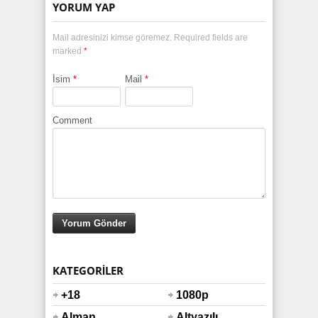
YORUM YAP
Mail adresinizi kimse göremez. Required fields are
marked
*
İsim
*
Mail
*
Comment
KATEGORILER
+18
1080p
Alman
Altyazılı