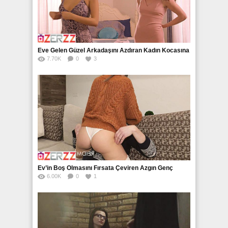
Eve Gelen Güzel Arkadaşını Azdıran Kadın Kocasına
7.70K
0
3
Siktiriyor
Ev’in Boş Olmasını Fırsata Çeviren Azgın Genç
6.00K
0
1