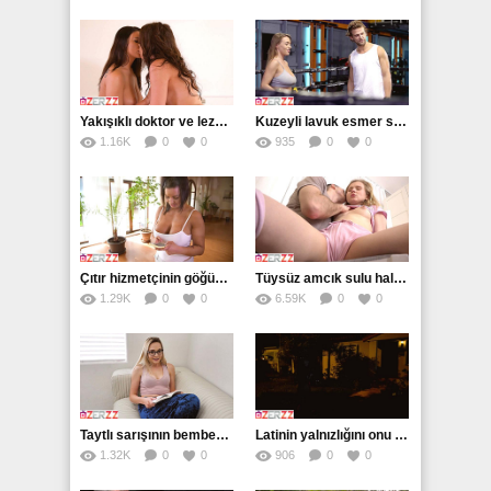
Yakışıklı doktor ve lezbiyenlerin zevk şöleni
Kuzeyli lavuk esmer sürtüğün ateşini söndürdü
1.16K
0
0
935
0
0
Çıtır hizmetçinin göğüsleri pek davetkar
Tüysüz amcık sulu halde onu bekliyor
1.29K
0
0
6.59K
0
0
Taytlı sarışının bembeyaz baldırlarını yalar
Latinin yalnızlığını onu mutfakta sikerek giderdi
1.32K
0
0
906
0
0