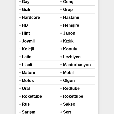
Araba
Hd
Gay
Genç
Gizli
Grup
Çekim
Hardcore
Hastane
HD
Hemşire
Hint
Japon
Sex
Joymii
Kızlık
Bozma
Kolejli
Konulu
Latin
Lezbiyen
Liseli
Mastürbasyon
Mature
Mobil
Mofos
Olgun
Oral
Redtube
Rokettube
Rokettube
Mobil
Rus
Sakso
Sarışın
Sert