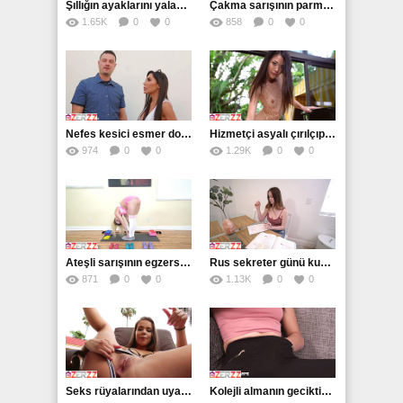
Şıllığın ayaklarını yalayan eleman fetişleriyle titretti
Çakma sarışının parmaklarla şiddetli orgazmı
1.65K
0
0
858
0
0
Nefes kesici esmer domalıp sikişi bekliyor
Hizmetçi asyalı çırılçıplak hizmeti seviyor
974
0
0
1.29K
0
0
Ateşli sarışının egzersizleri yarrakları kabarttı
Rus sekreter günü kucakta inleyerek bitirecek
871
0
0
1.13K
0
0
Seks rüyalarından uyanan alman aşüfteyi sikti
Kolejli almanın geciktirmeden sikiş istemekte