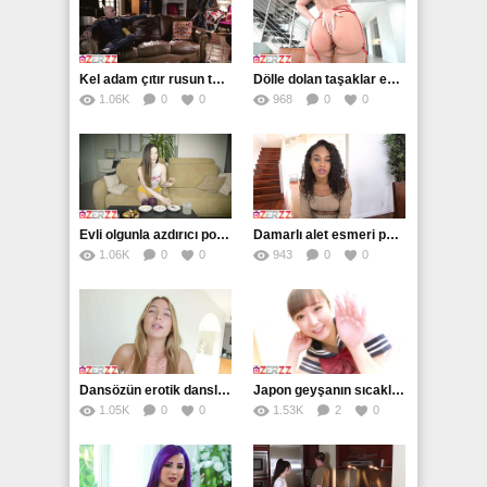
Kel adam çıtır rusun tadına varacak
Dölle dolan taşaklar esmerden ilgiyi görecek
1.06K
0
0
968
0
0
Evli olgunla azdırıcı pornolar çekiyor
Damarlı alet esmeri perişan edecek
1.06K
0
0
943
0
0
Dansözün erotik danslarıyla fantezilere daldı
Japon geyşanın sıcaklığını kondomsuz yaşıyor
1.05K
0
0
1.53K
2
0