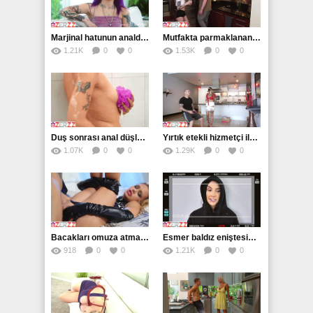
Marjinal hatunun analda haykırışları dinmedi
Mutfakta parmaklanan dövmeli esmer çok ateşli
1.21K
0
0
1.53K
0
0
Duş sonrası anal düşlerine dalıyor
Yırtık etekli hizmetçi ile anal zamanı
1.07K
0
0
1.29K
0
0
Bacakları omuza atmak almanı zevkle titretti
Esmer baldız eniştesinin döllerini ağzında istiyor
918
0
0
1.21K
0
0