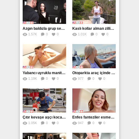
Azgın baldızla grup seks deneyimi unutulmaz
Kaslı kollar alman zillinin klitorisini titretir
1.57K
0
0
1.01K
0
0
Yabancı uyruklu manita başka yarraklar arıyor
Otoparkta araç içinde efsanevi sakso
1.19K
0
0
977
0
0
Çıtır kevaşe aşçı kocasını striptizle heyecanlandırdı
Enfes fanteziler esmerle kamera karşısında
1.05K
0
0
947
0
0