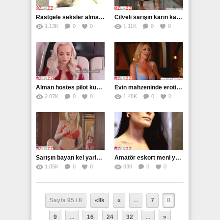
Rastgele seksler alman sürtük için vazgeçilmez
Cilveli sarışın karın kaslarıyla mest edilir
1.13K
0
0
1.11K
0
0
Alman hostes pilot kucağında çığlık çığlığa
Evin mahzeninde erotik ve azgın anlar
2.07K
0
0
1.48K
0
0
Sarışın bayan kel yarini diliyle sevindirdi
Amatör eskort meni yalamaya doyamamış
1.05K
0
0
838
0
0
Sayfa 95 / 8
«İlk
«
...
7
8
9
...
16
24
32
...
»