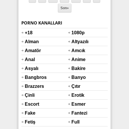
Son»
PORNO KANALLARI
+18
1080p
Alman
Altyazılı
Amatör
Amcık
Anal
Anime
Asyalı
Bakire
Bangbros
Banyo
Duş
Brazzers
Çıtır
Çinli
Erotik
Escort
Esmer
Fake
Fantezi
Taxi
Fetiş
Full