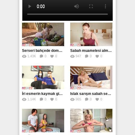
Serseri bahçede domalan baldıza analdan kaydı
Sabah muamelesi alman kadını iyice sulandırdı
1.43K
0
0
947
0
0
İri esmerin kaymak gibi amcığını tadacak
Islak sarışın sabah seksi için yalvarmış
1.14K
0
0
965
0
0