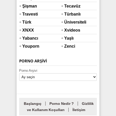
Şişman
Tecavüz
Travesti
Türbanlı
Türk
Üniversiteli
XNXX
Xvideos
Yabancı
Yaşlı
Youporn
Zenci
PORNO ARŞIVI
Porno Arşivi
Başlangıç
Porno Nedir ?
Gizlilik
ve Kullanım Koşulları
İletişim