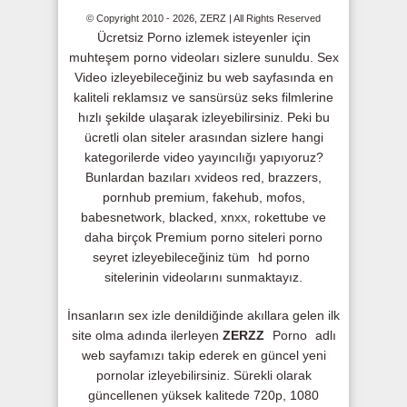
© Copyright 2010 - 2026, ZERZ | All Rights Reserved
Ücretsiz Porno izlemek isteyenler için
muhteşem porno videoları sizlere sunuldu. Sex
Video izleyebileceğiniz bu web sayfasında en
kaliteli reklamsız ve sansürsüz seks filmlerine
hızlı şekilde ulaşarak izleyebilirsiniz. Peki bu
ücretli olan siteler arasından sizlere hangi
kategorilerde video yayıncılığı yapıyoruz?
Bunlardan bazıları xvideos red, brazzers,
pornhub premium, fakehub, mofos,
babesnetwork, blacked, xnxx, rokettube ve
daha birçok Premium porno siteleri porno
seyret izleyebileceğiniz tüm
hd porno
sitelerinin videolarını sunmaktayız.
İnsanların sex izle denildiğinde akıllara gelen ilk
site olma adında ilerleyen
ZERZZ
Porno
adlı
web sayfamızı takip ederek en güncel yeni
pornolar izleyebilirsiniz. Sürekli olarak
güncellenen yüksek kalitede 720p, 1080