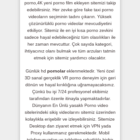
porno,4K yeni porno film ekleyen sitemizi takip
edebilirsiniz. Her zevke göre fake taxi porno
videoların seçiminin tadını çıkarın. Yüksek
çözünürlüklü porno videolar mevcudiyetini
etkiliyor. Sitemiz ile en iyi kısa porno zevkini
sadece hayal edebileceğiniz tüm olasılıkları ile
her zaman mevcuttur. Çok sayıda kategori,
ihtiyacınız olanı bulmak ve tüm arzuları tatmin
etmek için sitemiz yardımcı olacaktır.
Günlük hd
pornolar
eklenmektedir. Yeni özel
3D sanal gerçeklik VR porno deneyim için geri
dönün ve hayal kırıklığına uğramayacaksınız.
Çünkü bu işi 7/24 profesyonel ekibimiz
tarafından özenle itinayla yapmaktadırlar.
Dünyanın En Ünlü yasaklı Porno video
sitelerindeki sikiş videolarını sitemiz üzerinden
kolaylıkla erişebilir ve izleyebilirsiniz. Sitemize
Desktop dan ziyaret etmek için VPN yada
Proxy kullanmanız gerekmektedir. Mobil
telefonunuzdan ve tabletten rahatlıkla hiçbir