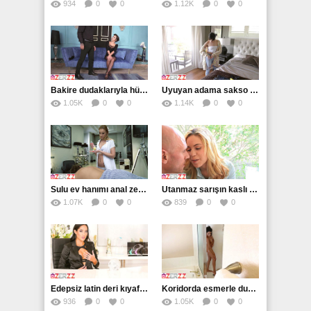
934
0
0
1.12K
0
0
Bakire dudaklarıyla hünerlerini konuşturuyor
Uyuyan adama sakso esmeri adeta canlandırmış
1.05K
0
0
1.14K
0
0
Sulu ev hanımı anal zevklerden vazgeçemedi
Utanmaz sarışın kaslı keli şehvetiyle büyüledi
1.07K
0
0
839
0
0
Edepsiz latin deri kıyafeletiyle yarrak istiyor
Koridorda esmerle duş sonrası sertçe sikiş
936
0
0
1.05K
0
0